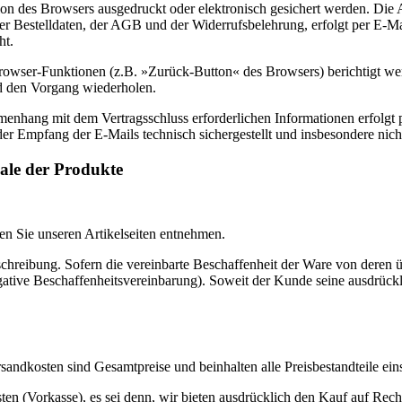
tion des Browsers ausgedruckt oder elektronisch gesichert werden. D
der Bestelldaten, der AGB und der Widerrufsbelehrung, erfolgt per E-M
ht.
Browser-Funktionen (z.B. »Zurück-Button« des Browsers) berichtigt we
nd den Vorgang wiederholen.
nhang mit dem Vertragsschluss erforderlichen Informationen erfolgt pe
 der Empfang der E-Mails technisch sichergestellt und insbesondere nic
ale der Produkte
n Sie unseren Artikelseiten entnehmen.
eschreibung. Sofern die vereinbarte Beschaffenheit der Ware von dere
gative Beschaffenheitsvereinbarung). Soweit der Kunde seine ausdrückl
andkosten sind Gesamtpreise und beinhalten alle Preisbestandteile einsc
eisten (Vorkasse), es sei denn, wir bieten ausdrücklich den Kauf auf R