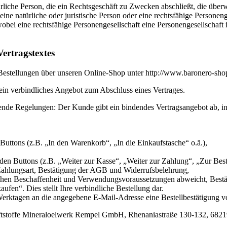
ürliche Person, die ein Rechtsgeschäft zu Zwecken abschließt, die über
ine natürliche oder juristische Person oder eine rechtsfähige Personen
obei eine rechtsfähige Personengesellschaft eine Personengesellschaft is
ertragstextes
 Bestellungen über unseren Online-Shop unter http://www.baronero-shop
kein verbindliches Angebot zum Abschluss eines Vertrages.
gende Regelungen: Der Kunde gibt ein bindendes Vertragsangebot ab, 
uttons (z.B. „In den Warenkorb“, „In die Einkaufstasche“ o.ä.),
en Buttons (z.B. „Weiter zur Kasse“, „Weiter zur Zahlung“, „Zur Beste
Zahlungsart, Bestätigung der AGB und Widerrufsbelehrung,
ichen Beschaffenheit und Verwendungsvoraussetzungen abweicht, Bestä
ufen“. Dies stellt Ihre verbindliche Bestellung dar.
erktagen an die angegebene E-Mail-Adresse eine Bestellbestätigung v
Kraftstoffe Mineraloelwerk Rempel GmbH, Rhenaniastraße 130-132, 682