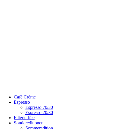
Skip
to
content
Café Crème
Espresso
Espresso 70/30
Espresso 20/80
Filterkaffee
Sondereditionen
Sommeredition