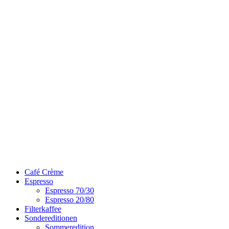
Skip
to
content
Café Crème
Espresso
Espresso 70/30
Espresso 20/80
Filterkaffee
Sondereditionen
Sommeredition