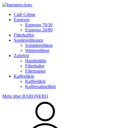
Skip
to
Café Crème
content
Espresso
Espresso 70/30
Espresso 20/80
Filterkaffee
Sondereditionen
Sommeredition
Winteredition
Zubehör
Handmühle
Filterhalter
Filterpapier
Kaffeelikör
Kaffeelikör
Kaffeesahnelikör
Mehr über BARONERO